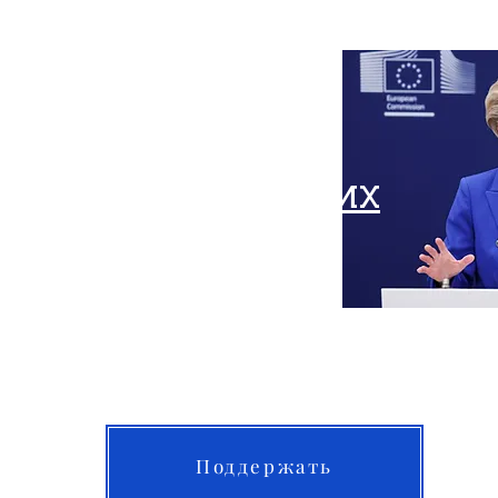
 пакет санкций:
о Урсуле фон дер
 защите российских
дезертиров
Поддержать